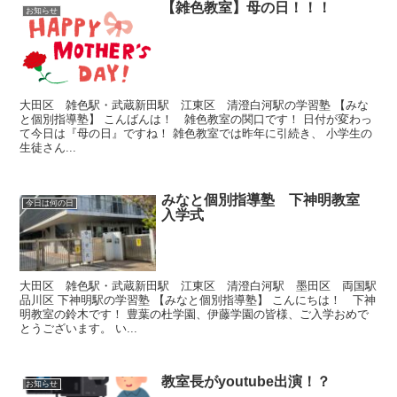
【雑色教室】母の日！！！
お知らせ
大田区 雑色駅・武蔵新田駅 江東区 清澄白河駅の学習塾 【みな
と個別指導塾】 こんばんは！ 雑色教室の関口です！ 日付が変わっ
て今日は『母の日』ですね！ 雑色教室では昨年に引続き、 小学生の
生徒さん...
みなと個別指導塾 下神明教室
今日は何の日
入学式
大田区 雑色駅・武蔵新田駅 江東区 清澄白河駅 墨田区 両国駅
品川区 下神明駅の学習塾 【みなと個別指導塾】 こんにちは！ 下神
明教室の鈴木です！ 豊葉の杜学園、伊藤学園の皆様、ご入学おめで
とうございます。 い...
教室長がyoutube出演！？
お知らせ