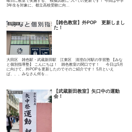
曜日に教室で実施する、 模擬試験についての更新です！ 今回は中学
3年生を対象に、都立高校受験に向...
【雑色教室】外POP 更新しまし
お知らせ
た！
大田区 雑色駅・武蔵新田駅 江東区 清澄白河駅の学習塾 【みな
と個別指導塾】 こんにちは！ 雑色教室の関口です！ 今日は5月
に向けて、外POPを更新したのでそのご紹介です！ 5月といえ
ば、、、みなさん何を...
【武蔵新田教室】矢口中の運動
教室だより
会！