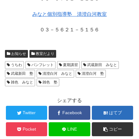
みなと個別指導塾 清澄白河教室
０３－５６２１－５１５６
お知らせ
教室だより
うちわ
パンフレット
夏期講習
武蔵新田 みなと
武蔵新田 塾
清澄白河 みなと
清澄白河 塾
雑色 みなと
雑色 塾
シェアする
Twitter
Facebook
はてブ
Pocket
LINE
コピー