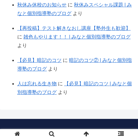
秋休み休校のお知らせ
に
秋休みスペシャル課題 | み
なと個別指導塾のブログ
より
【再投稿】テスト解きなおし講座【塾外生も歓迎】
に
雑色もやります！！ | みなと個別指導塾のブログ
より
【必見】暗記のコツ
に
暗記のコツ② | みなと個別指
導塾のブログ
より
人は忘れる生き物
に
【必見】暗記のコツ | みなと個
別指導塾のブログ
より
Copyright © 2018-2026 みなと個別指導塾 All Rights Reserved.