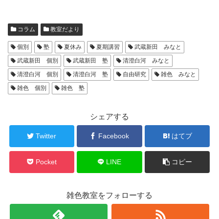
コラム
教室だより
個別
塾
夏休み
夏期講習
武蔵新田 みなと
武蔵新田 個別
武蔵新田 塾
清澄白河 みなと
清澄白河 個別
清澄白河 塾
自由研究
雑色 みなと
雑色 個別
雑色 塾
シェアする
Twitter
Facebook
はてブ
Pocket
LINE
コピー
雑色教室をフォローする