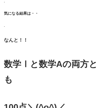
.
気になる結果は・・
.
なんと！！
数学Ⅰと数学Aの両方と
も
100点＼(^o^)／