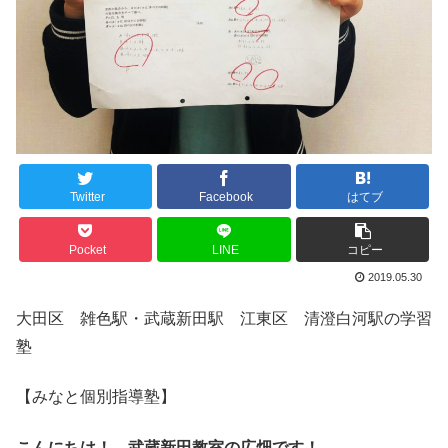
Twitter
Facebook
はてブ
Pocket
LINE
コピー
2019.05.30
大田区 雑色駅・武蔵新田駅 江東区 清澄白河駅の学習
塾
【みなと個別指導塾】
こんにちは！ 武蔵新田教室の広畑です！