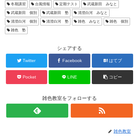
冬期講習
台風情報
定期テスト
武蔵新田 みなと
武蔵新田 個別
武蔵新田 塾
清澄白河 みなと
清澄白河 個別
清澄白河 塾
雑色 みなと
雑色 個別
雑色 塾
シェアする
Twitter
Facebook
はてブ
Pocket
LINE
コピー
雑色教室をフォローする
雑色教室