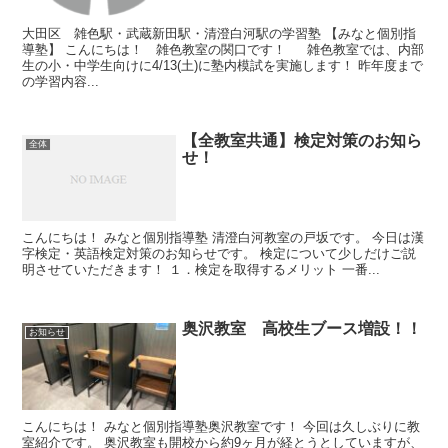
大田区 雑色駅・武蔵新田駅・清澄白河駅の学習塾 【みなと個別指
導塾】 こんにちは！ 雑色教室の関口です！ 雑色教室では、内部
生の小・中学生向けに4/13(土)に塾内模試を実施します！ 昨年度まで
の学習内容...
【全教室共通】検定対策のお知ら
全体
せ！
こんにちは！ みなと個別指導塾 清澄白河教室の戸坂です。 今日は漢
字検定・英語検定対策のお知らせです。 検定について少しだけご説
明させていただきます！ １．検定を取得するメリット 一番...
奥沢教室 高校生ブース増設！！
お知らせ
こんにちは！ みなと個別指導塾奥沢教室です！ 今回は久しぶりに教
室紹介です。 奥沢教室も開校から約9ヶ月が経とうとしていますが、