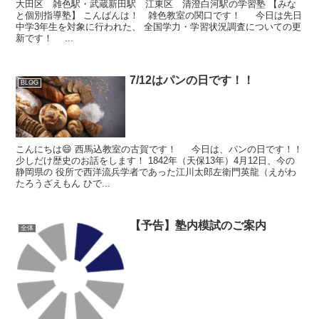
大田区 雑色駅・武蔵新田駅 江東区 清澄白河駅の学習塾 【みな
と個別指導塾】 こんばんは！ 雑色教室の関口です！ 今日は先日
中学3年生を対象に行われた、 全国学力・学習状況調査についての更
新です！ ...
7/12はパンの日です！！
BLOG
こんにちは😄 西馬込教室の古賀です！ 今日は、パンの日です！！
少しだけ歴史のお話をします！ 1842年（天保13年）4月12日、今の
静岡県の 役所で西洋流兵学者であった江川太郎左衛門英龍（えがわ
たろうざえもん ひで...
【予告】塾内模試のご案内
全体