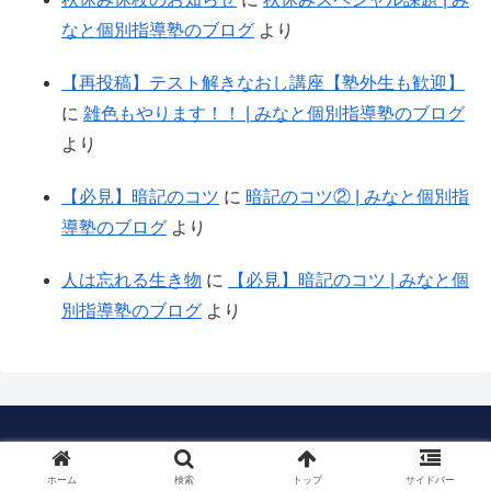
なと個別指導塾のブログ
より
【再投稿】テスト解きなおし講座【塾外生も歓迎】
に
雑色もやります！！ | みなと個別指導塾のブログ
より
【必見】暗記のコツ
に
暗記のコツ② | みなと個別指
導塾のブログ
より
人は忘れる生き物
に
【必見】暗記のコツ | みなと個
別指導塾のブログ
より
Copyright © 2018-2026 みなと個別指導塾 All Rights Reserved.
ホーム
検索
トップ
サイドバー