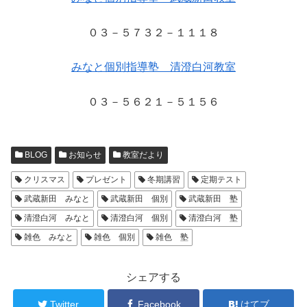
０３－５７３２－１１１８
みなと個別指導塾 清澄白河教室
０３－５６２１－５１５６
BLOG
お知らせ
教室だより
クリスマス
プレゼント
冬期講習
定期テスト
武蔵新田 みなと
武蔵新田 個別
武蔵新田 塾
清澄白河 みなと
清澄白河 個別
清澄白河 塾
雑色 みなと
雑色 個別
雑色 塾
シェアする
Twitter
Facebook
はてブ