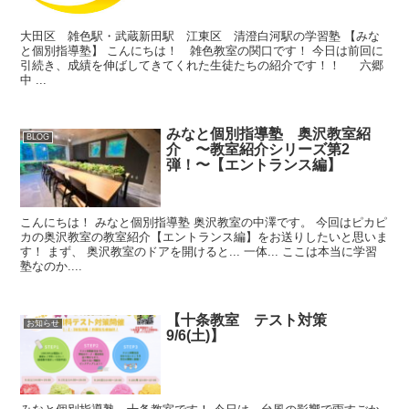
大田区 雑色駅・武蔵新田駅 江東区 清澄白河駅の学習塾 【みな
と個別指導塾】 こんにちは！ 雑色教室の関口です！ 今日は前回に
引続き、成績を伸ばしてきてくれた生徒たちの紹介です！！ 六郷
中 ...
みなと個別指導塾 奥沢教室紹
BLOG
介 〜教室紹介シリーズ第2
弾！〜【エントランス編】
こんにちは！ みなと個別指導塾 奥沢教室の中澤です。 今回はピカピ
カの奥沢教室の教室紹介【エントランス編】をお送りしたいと思いま
す！ まず、 奥沢教室のドアを開けると... 一体... ここは本当に学習
塾なのか....
【十条教室 テスト対策
お知らせ
9/6(土)】