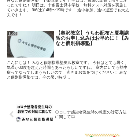
みなと個別指導塾 十条教室です！ 今日は、台風の影響で雨すごか
ったですね！ 明日は、十条富士見中学校 無料テスト対策を実施し
ていきます。 9/6(土)14時〜19時です！ 途中参加、途中退室でも大丈
夫です！ ...
【奥沢教室】うちわ配布と夏期講
BLOG
習のお申し込みはお早めに！【み
なと個別指導塾】
こんにちは！ みなと個別指導塾奥沢教室です。 今日はとても暑く、
気温が30度を超えた時間もあったらしいですね。 室内にいても熱中
症ってなってしまうらしいので、皆さまお気をつけください！ みな
と個別指導塾では、今の暑い時期...
◎コロナ感染者発生時の教室の対応方法
に関して◎