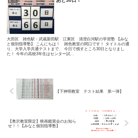
あと30日！
BLOG
大田区 雑色駅・武蔵新田駅 江東区 清澄白河駅の学習塾 【みな
と個別指導塾】 こんにちは！ 雑色教室の関口です！ タイトルの通
り、大学入学共通テストまで、 今日で残すところ30日となりまし
た！ 今年の高校3年生はセンター試...
【下神明教室 テスト結果 第一弾】
【奥沢教室限定】映画鑑賞会のお知ら
せ！！【みなと個別指導塾】