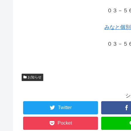
０３－５
みなと個別
０３－５
お知らせ
シ
Twitter
Pocket