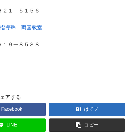
６２１－５１５６
指導塾 両国教室
６１９ー８５８８
ェアする
Facebook
はてブ
LINE
コピー