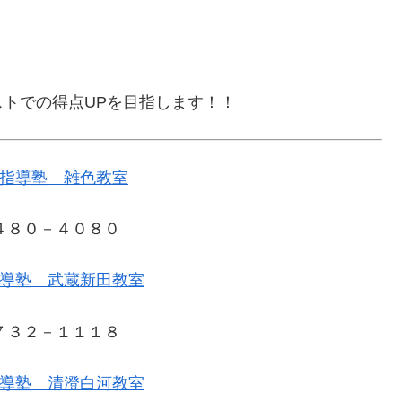
トでの得点UPを目指します！！
指導塾 雑色教室
４８０－４０８０
導塾 武蔵新田教室
７３２－１１１８
導塾 清澄白河教室