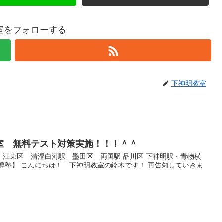
室をフォローする
下神明教室
室 無料テスト対策実施！！！＾＾
 江東区 清澄白河駅 墨田区 両国駅 品川区 下神明駅・青物横
導塾】 こんにちは！ 下神明教室の鈴木です！ 再告知していきま