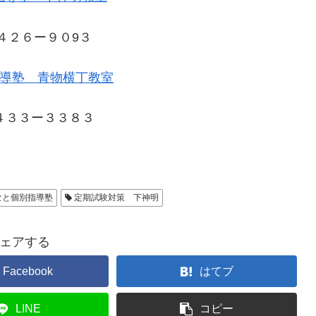
４２６ー９０9３
導塾 青物横丁教室
４３３ー３３８３
なと個別指導塾
定期試験対策 下神明
ェアする
Facebook
はてブ
LINE
コピー