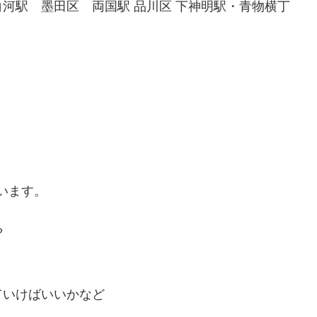
河駅 墨田区 両国駅 品川区 下神明駅・青物横丁
います。
や
ていけばいいかなど