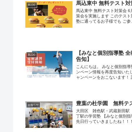
馬込東中 無料テスト対
BLOG
馬込東中 無料テスト対策会 6
策会を実施します このテスト
塾に通ってるお子様でも ご参..
【みなと個別指導塾 
BLOG
告知】
こんにちは。 みなと個別指導
ンペーン情報を再度告知いた
ャンペーンをおこないます！ 詳.
豊葉の杜学園 無料テ
お知らせ
大田区 雑色駅・武蔵新田駅
丁駅の学習塾 【みなと個別指
先日行っていきましたね！！！ 