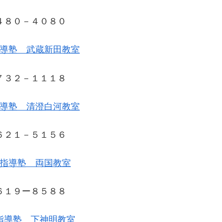
４８０－４０８０
導塾 武蔵新田教室
７３２－１１１８
導塾 清澄白河教室
６２１－５１５６
指導塾 両国教室
６１９ー８５８８
指導塾 下神明教室