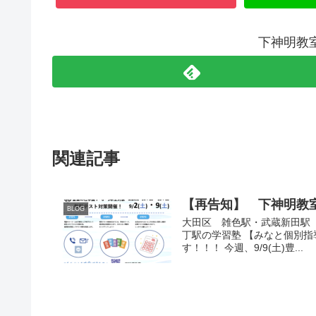
下神明教
関連記事
【再告知】 下神明教
BLOG
大田区 雑色駅・武蔵新田駅
丁駅の学習塾 【みなと個別指
す！！！ 今週、9/9(土)豊...