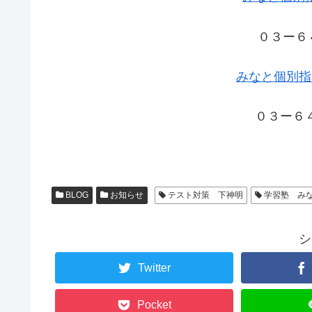
０３ー６
みなと個別指
０３ー６
BLOG
お知らせ
テスト対策 下神明
学習塾 み
シ
Twitter
Pocket