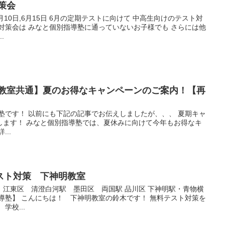
策会
月10日,6月15日 6月の定期テストに向けて 中高生向けのテスト対
対策会は みなと個別指導塾に通っていないお子様でも さらには他
.
全教室共通】夏のお得なキャンペーンのご案内！【再
塾です！ 以前にも下記の記事でお伝えしましたが、、、 夏期キャ
します！ みなと個別指導塾では、夏休みに向けて今年もお得なキ
..
スト対策 下神明教室
 江東区 清澄白河駅 墨田区 両国駅 品川区 下神明駅・青物横
導塾】 こんにちは！ 下神明教室の鈴木です！ 無料テスト対策を
学校...