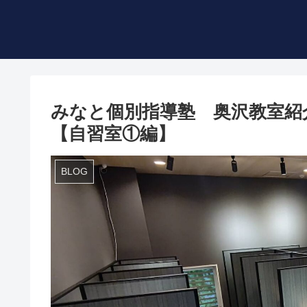
みなと個別指導塾 奥沢教室紹
【自習室①編】
BLOG