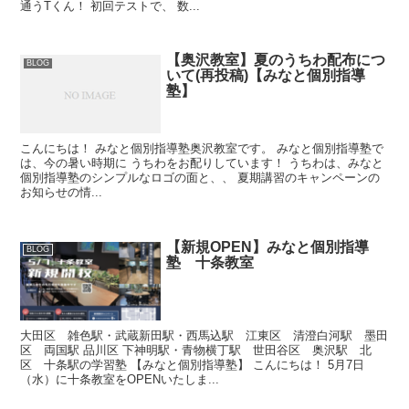
通うTくん！ 初回テストで、 数...
【奥沢教室】夏のうちわ配布につ
BLOG
いて(再投稿)【みなと個別指導
塾】
こんにちは！ みなと個別指導塾奥沢教室です。 みなと個別指導塾で
は、今の暑い時期に うちわをお配りしています！ うちわは、みなと
個別指導塾のシンプルなロゴの面と、、 夏期講習のキャンペーンの
お知らせの情...
【新規OPEN】みなと個別指導
BLOG
塾 十条教室
大田区 雑色駅・武蔵新田駅・西馬込駅 江東区 清澄白河駅 墨田
区 両国駅 品川区 下神明駅・青物横丁駅 世田谷区 奥沢駅 北
区 十条駅の学習塾 【みなと個別指導塾】 こんにちは！ 5月7日
（水）に十条教室をOPENいたしま...