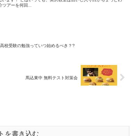
介ツアーを何回...
の高校受験の勉強っていつ始めるべき？?
馬込東中 無料テスト対策会
トを書き込む