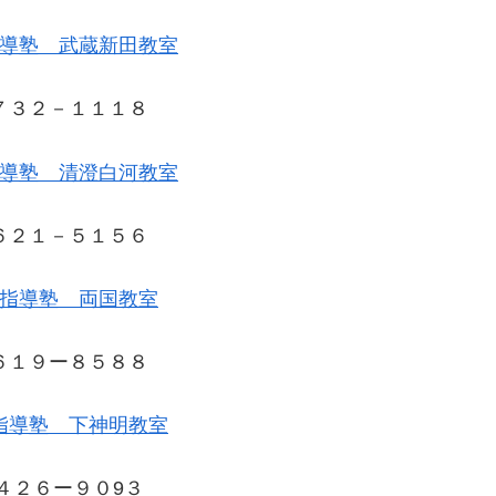
導塾 武蔵新田教室
７３２－１１１８
導塾 清澄白河教室
６２１－５１５６
指導塾 両国教室
６１９ー８５８８
指導塾 下神明教室
４２６ー９０9３