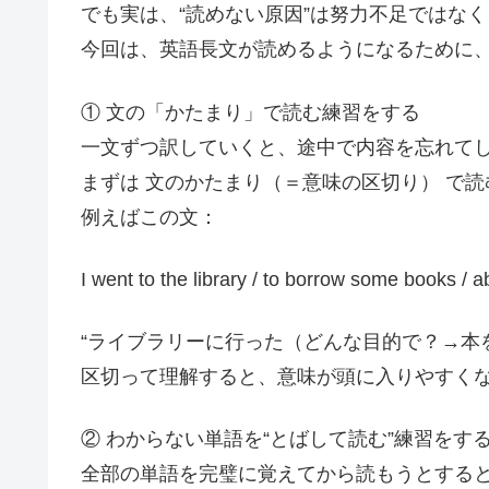
でも実は、“読めない原因”は努力不足ではな
今回は、英語長文が読めるようになるために
① 文の「かたまり」で読む練習をする
一文ずつ訳していくと、途中で内容を忘れて
まずは 文のかたまり（＝意味の区切り） で
例えばこの文：
I went to the library / to borrow some books / a
“ライブラリーに行った（どんな目的で？→本
区切って理解すると、意味が頭に入りやすく
② わからない単語を“とばして読む”練習をす
全部の単語を完璧に覚えてから読もうとする