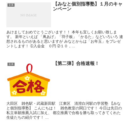
【みなと個別指導塾】１月のキャ
全体
ンペーン
あけましておめでとうございます！！ 本年も宜しくお願い致しま
す。 新年といえば 「凧あげ」「羽子板」「かるた」などいろいろ 連
想されるものがあると思いますが みなとからは「お年玉」をプレゼ
ントします！ ➀入会金 ０円 ➁１０，...
【第二弾】合格速報！
全体
大田区 雑色駅・武蔵新田駅 江東区 清澄白河駅の学習塾 【みな
と個別指導塾】 こんにちは！ 雑色教室の関口です！ 今日は先日の
私立単願推薦入試に加え、 都立推薦で合格を勝ち取ってきてくれた
生徒たちの紹介です！ ...