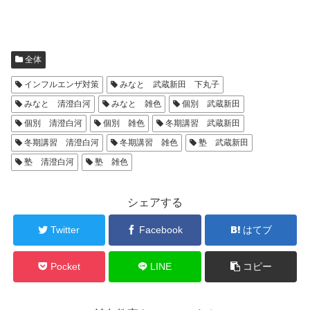
全体
インフルエンザ対策
みなと 武蔵新田 下丸子
みなと 清澄白河
みなと 雑色
個別 武蔵新田
個別 清澄白河
個別 雑色
冬期講習 武蔵新田
冬期講習 清澄白河
冬期講習 雑色
塾 武蔵新田
塾 清澄白河
塾 雑色
シェアする
Twitter
Facebook
はてブ
Pocket
LINE
コピー