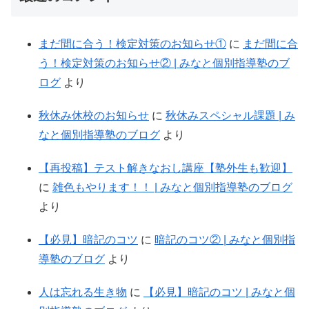
まだ間に合う！検定対策のお知らせ①
に
まだ間に合
う！検定対策のお知らせ② | みなと個別指導塾のブ
ログ
より
秋休み休校のお知らせ
に
秋休みスペシャル課題 | み
なと個別指導塾のブログ
より
【再投稿】テスト解きなおし講座【塾外生も歓迎】
に
雑色もやります！！ | みなと個別指導塾のブログ
より
【必見】暗記のコツ
に
暗記のコツ② | みなと個別指
導塾のブログ
より
人は忘れる生き物
に
【必見】暗記のコツ | みなと個