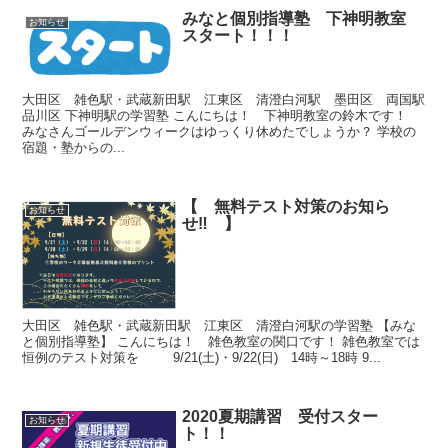
みなと個別指導塾 下神明教室
お知らせ
スタート！！！
大田区 雑色駅・武蔵新田駅 江東区 清澄白河駅 墨田区 両国駅
品川区 下神明駅の学習塾 こんにちは！ 下神明教室の鈴木です！
みなさんゴールデンウィークはゆっくり休めたでしょうか？ 学校の
宿題・塾からの...
【 無料テスト対策のお知ら
お知らせ
せ‼ 】
大田区 雑色駅・武蔵新田駅 江東区 清澄白河駅の学習塾 【みな
と個別指導塾】 こんにちは！ 雑色教室の関口です！ 雑色教室では
恒例のテスト対策を 9/21(土)・9/22(日) 14時～18時 9...
2020夏期講習 受付スター
お知らせ
ト！！