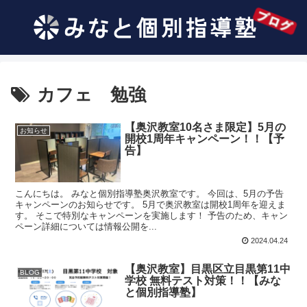
カフェ 勉強
【奥沢教室10名さま限定】5月の
お知らせ
開校1周年キャンペーン！！【予
告】
こんにちは。 みなと個別指導塾奥沢教室です。 今回は、5月の予告
キャンペーンのお知らせです。 5月で奥沢教室は開校1周年を迎えま
す。 そこで特別なキャンペーンを実施します！ 予告のため、キャン
ペーン詳細については情報公開を...
2024.04.24
【奥沢教室】目黒区立目黒第11中
BLOG
学校 無料テスト対策！！【みな
と個別指導塾】