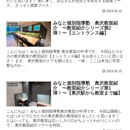
たいと思います！ 塾に来て、みなさんが先生と学習をする授業ブー
ス。 さっそく授業ブース...
2023.05.16
みなと個別指導塾 奥沢教室紹
BLOG
介 〜教室紹介シリーズ第2
弾！〜【エントランス編】
こんにちは！ みなと個別指導塾 奥沢教室の中澤です。 今回はピカピ
カの奥沢教室の教室紹介【エントランス編】をお送りしたいと思いま
す！ まず、 奥沢教室のドアを開けると... 一体... ここは本当に学習
塾なのか....
2023.05.15
みなと個別指導塾 奥沢教室紹
BLOG
介 〜教室紹介シリーズ第1
弾！〜【奥沢駅から教室まで編】
こんにちは！ みなと個別指導塾奥沢教室の中澤です。 今回は開校し
たばっかりでピカピカの奥沢教室の教室紹介をしたいと思います！
とはいっても、奥沢教室は広いし入り口がちょっとわかりにくいの
で... 奥沢教室紹介ツアーを何回...