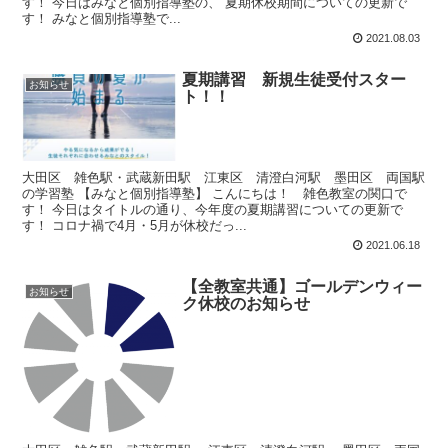
す！ 今日はみなと個別指導塾の、 夏期休校期間についての更新で
す！ みなと個別指導塾で...
2021.08.03
夏期講習 新規生徒受付スター
お知らせ
ト！！
大田区 雑色駅・武蔵新田駅 江東区 清澄白河駅 墨田区 両国駅
の学習塾 【みなと個別指導塾】 こんにちは！ 雑色教室の関口で
す！ 今日はタイトルの通り、今年度の夏期講習についての更新で
す！ コロナ禍で4月・5月が休校だっ...
2021.06.18
【全教室共通】ゴールデンウィー
お知らせ
ク休校のお知らせ