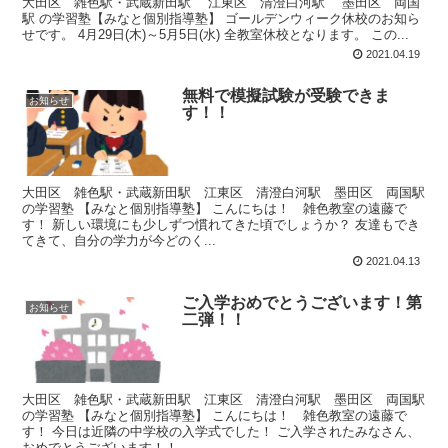
大田区 雑色駅・武蔵新田駅 江東区 清澄白河駅 墨田区 両国
駅 の学習塾【みなと個別指導塾】 ゴールデンウィーク休校のお知ら
せです。 4月29日(木)～5月5日(水) 全教室休校となります。 この...
2021.04.19
無料で模擬試験が受験できま
お知らせ
す！！
大田区 雑色駅・武蔵新田駅 江東区 清澄白河駅 墨田区 両国駅
の学習塾 【みなと個別指導塾】 こんにちは！ 雑色教室の遠藤で
す！ 新しい環境にも少しずつ慣れてきた頃でしょうか？ 友達もでき
てきて、自分の学力が今どのく...
2021.04.13
ご入学おめでとうございます！第
お知らせ
二弾！！
大田区 雑色駅・武蔵新田駅 江東区 清澄白河駅 墨田区 両国駅
の学習塾 【みなと個別指導塾】 こんにちは！ 雑色教室の遠藤で
す！ 今日は近隣の中学校の入学式でした！ ご入学されたみなさん、
おめでとうございます！！ ...